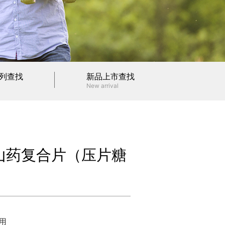
列查找
新品上市查找
New arrival
山药复合片（压片糖
用