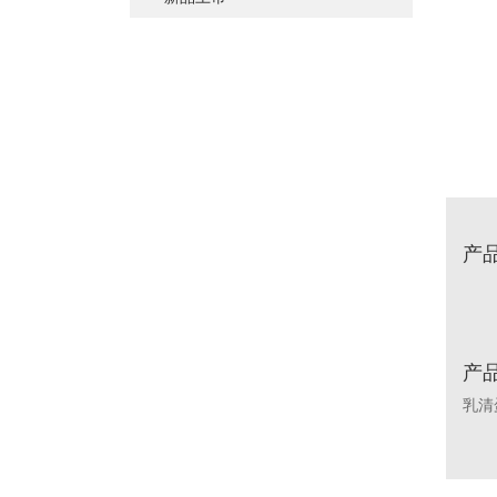
婴幼/儿童/青少年
脑部益智
草本植物
其他
体重管理
蛋白粉
肝肾养护
其他
肠道健康
骨骼关节
美容养颜
矿物质
提高免疫力
产
养眼护眼
其他
产
乳清