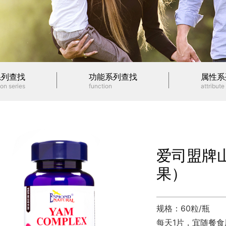
系列查找
功能系列查找
属性系
on series
function
attribute
爱司盟牌
果）
规格：60粒/瓶
每天1片，宜随餐食